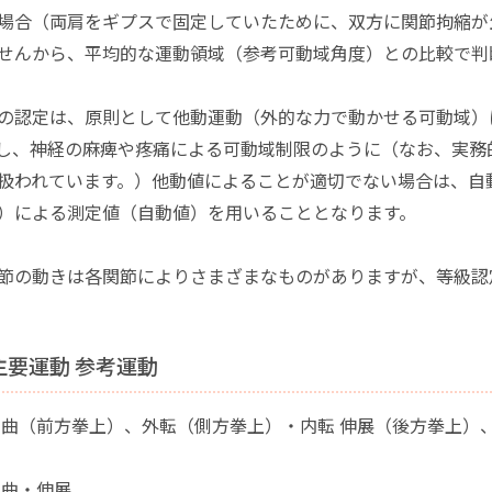
場合（両肩をギプスで固定していたために、双方に関節拘縮が
せんから、平均的な運動領域（参考可動域角度）との比較で判
の認定は、原則として他動運動（外的な力で動かせる可動域）
し、神経の麻痺や疼痛による可動域制限のように（なお、実務
扱われています。）他動値によることが適切でない場合は、自
）による測定値（自動値）を用いることとなります。
節の動きは各関節によりさまざまなものがありますが、等級認
主要運動 参考運動
屈曲（前方拳上）、外転（側方拳上）・内転 伸展（後方拳上）
屈曲・伸展