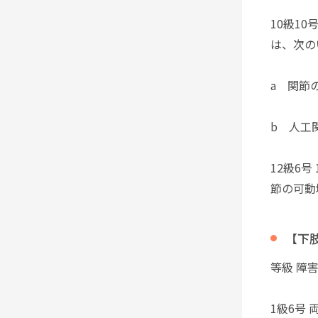
10級1
は、次の
a 関節
b 人工
12級6
節の可動
【下
等級 障
1級6号