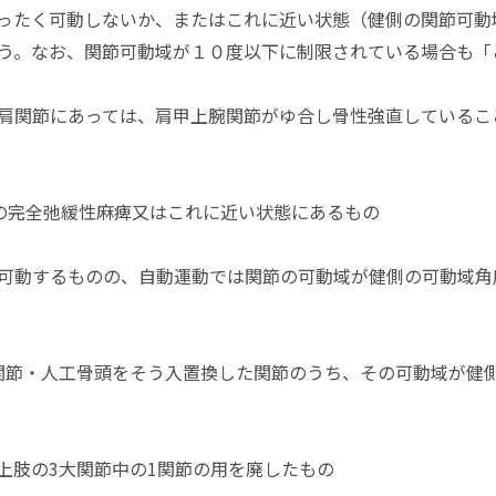
ったく可動しないか、またはこれに近い状態（健側の関節可動
う。なお、関節可動域が１０度以下に制限されている場合も「
肩関節にあっては、肩甲上腕関節がゆ合し骨性強直しているこ
の完全弛緩性麻痺又はこれに近い状態にあるもの
可動するものの、自動運動では関節の可動域が健側の可動域角
関節・人工骨頭をそう入置換した関節のうち、その可動域が健側
 1上肢の3大関節中の1関節の用を廃したもの