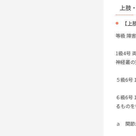
上肢
【上
等級 障
1級4号
神経叢の
５級6号
６級6号
るものを
ａ 関節