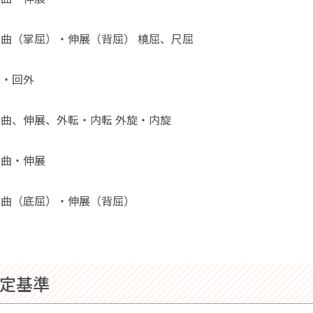
屈曲（掌屈）・伸展（背屈） 橈屈、尺屈
内・回外
屈曲、伸展、外転・内転 外旋・内旋
屈曲・伸展
屈曲（底屈）・伸展（背屈）
認定基準