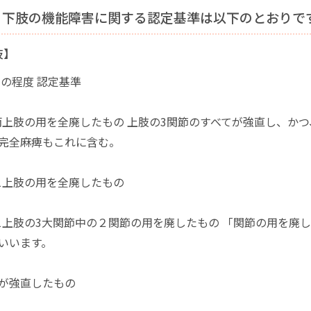
・下肢の機能障害に関する認定基準は以下のとおりで
肢】
害の程度 認定基準
 両上肢の用を全廃したもの 上肢の3関節のすべてが強直し、か
完全麻痺もこれに含む。
 1上肢の用を全廃したもの
 1上肢の3大関節中の２関節の用を廃したもの 「関節の用を廃
いいます。
が強直したもの