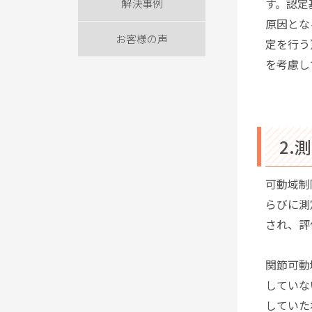
す。認定
解決事例
原因とな
お客様の声
定を行う
を考慮し
2.
可動域制
らびに測
され、評
関節可動
していな
していた