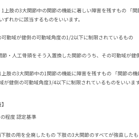
0号 1上肢の3大関節中の関節の機能に著しい障害を残すもの 
いずれかに該当するものをいいます。
の可動域が健側の可動域角度の1/2以下に制限されているもの
関節・人工骨頭をそう入置換した関節のうち、その可動域が健側
号 1上肢の3大関節中の1関節の機能に障害を残すもの 「関節
域が健側の可動域角度3/4以下に制限されているものをいいま
肢】
害の程度 認定基準
 両下肢の用を全廃したもの 下肢の3大関節のすべてが強直した