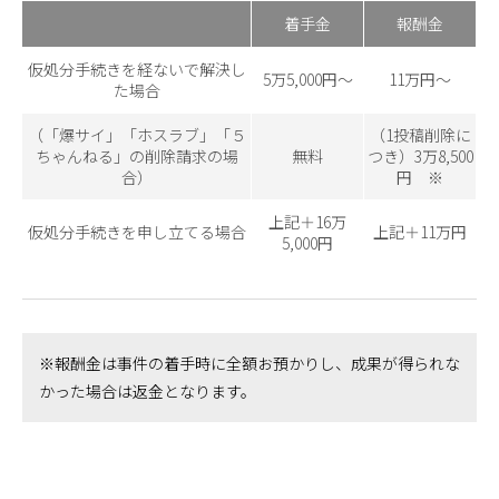
着手金
報酬金
仮処分手続きを経ないで解決し
5万5,000円～
11万円～
た場合
（「爆サイ」「ホスラブ」「５
（1投稿削除に
ちゃんねる」の削除請求の場
無料
つき）3万8,500
合）
円 ※
上記＋16万
仮処分手続きを申し立てる場合
上記＋11万円
5,000円
※報酬金は事件の着手時に全額お預かりし、成果が得られな
かった場合は返金となります。