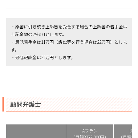
・原審に引き続き上訴審を受任する場合の上訴審の着手金は
上記金額の2分の1とします。
・最低着手金は11万円（訴訟等を行う場合は22万円）としま
す。
・最低報酬金は22万円とします。
顧問弁護士
Aプラン
Bプ
（月額3万3,000円）
（月額5万5