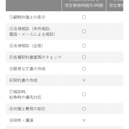
想定業務時間月3時間
想定業務時
①顧問弁護士の表示
○
②法律相談（来所相談、
○
電話・メールによる相談）
③法律相談（出張）
○
④各種契約書面等のチェック
○
⑤簡易な文書の作成
○
⑥契約書の作成
×
⑦相談時、
○
紛争時の優先対応
⑧弁護士費用の割引
○
⑨研修・講演
×