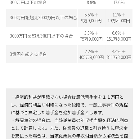
300万円以下の場合
8.8%
17.6%
5.5％＋
11％＋
300万円を超え3000万円以下の場合
9万9,000円
19万8,000円
3.3％＋
6.6％＋
3000万円を超え3億円以下の場合
75万9,000円
151万8,000円
2.2％＋
4.4％＋
3億円を超える場合
405万9,000円
811万8,000円
・経済的利益が明確でない場合は最低着手金を１１万円と
し、経済的利益が明確になった段階で、一般民事事件の規程
に基づき算定した着手金を追加着手金とします。
・解雇無効の場合は、当該従業員の年収相当額を経済的利益
として計算します。また、従業員の退職と引き換えに解決金
を支払った場合は、当該従業員の年収相当額から解決金を控