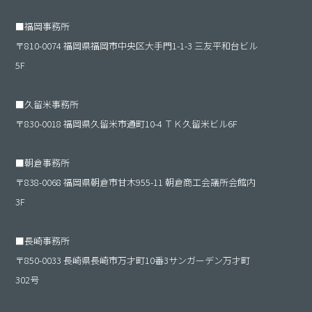
■
福岡事務所
〒810-0074 福岡県福岡市中央区大手門1-1-3 三友平和台ビル
5F
■
久留米事務所
〒830-0018 福岡県久留米市通町10-4 ＴＫ久留米ビル6F
■
朝倉事務所
〒838-0068 福岡県朝倉市甘木955-11 朝倉商工会議所会館内
3F
■
長崎事務所
〒850-0033 長崎県長崎市万才町10番3サンガーデン万才町
302号