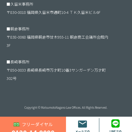
■
久留米事務所
〒830-0018 福岡県久留米市通町10-4 ＴＫ久留米ビル6F
■
朝倉事務所
〒838-0068 福岡県朝倉市甘木955-11 朝倉商工会議所会館内
3F
■
長崎事務所
〒850-0033 長崎県長崎市万才町10番3サンガーデン万才町
302号
Copyright © MatsumotoNagano Law Offices. All Rights Reserved.
フリーダイヤル
メールでの
LINEでの