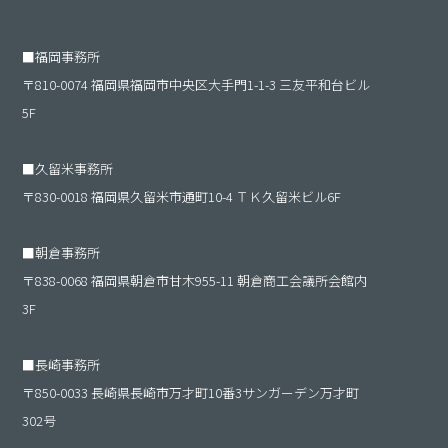
■
福岡事務所
〒810-0074 福岡県福岡市中央区大手門1-1-3 三友平和台ビル
5F
■
久留米事務所
〒830-0018 福岡県久留米市通町10-4 ＴＫ久留米ビル6F
■
朝倉事務所
〒838-0068 福岡県朝倉市甘木955-11 朝倉商工会議所会館内
3F
■
長崎事務所
〒850-0033 長崎県長崎市万才町10番3サンガーデン万才町
302号