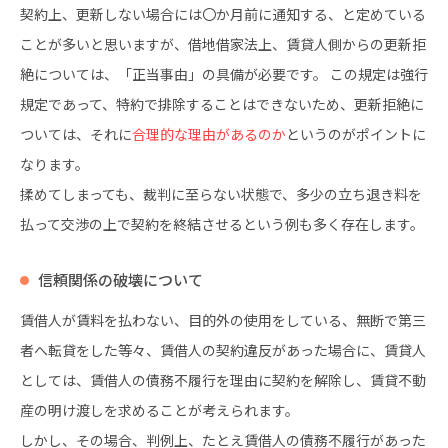
契約上、更新しない場合には〇か月前に通知する、と定めている
ことが多いと思いますが、借地借家法上、賃貸人側からの更新拒
絶については、「正当事由」の具備が必要です。 この規定は強行
規定であって、特約で排除することはできないため、更新拒絶に
ついては、それに
合理的な理由があるのか
というのがポイントに
なります。
揉めてしまっても、裁判に至らない状態で、多少の立ち退き料を
払って交渉の上で契約を終結させるという例も多く存在します。
信頼関係の破壊について
賃借人が賃料を払わない、目的外の使用をしている、無断で第三
者へ転貸をした等々、賃借人の契約違反があった場合に、賃貸人
としては、賃借人の債務不履行を理由に契約を解除し、賃貸不動
産の明け渡しを求めることが考えられます。
しかし、その場合、判例上、たとえ賃借人の債務不履行があった