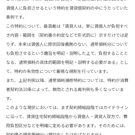
賃借人に負担させるという特約を賃貸借契約の中にうたっていた
事例です。
この特約について、最高裁は「賃貸人は、単に賃借人が負担すべ
き内容・範囲を（契約書の約定などで形式的に）示すだけでは足
りず、本来は賃借人に原状回復義務のない、通常損耗分について
も負担させるという趣旨を明記・説明した上で、負担することと
なる、通常損耗の具体的範囲を明記・説明する必要がある」とし
て、特約の有効性について厳格な規制を行っています。
また、上記判例以降、通常損耗補修特約については、特約が消費
者契約法10条によって、無効とされる裁判例も多くなっていま
す。
このような現状においては、まず契約締結段階ではガイドライン
に沿って、賃貸住宅契約締結段階から賃借人・賃貸人双方で、費
用負担区分などを明確に定める必要があります。そのためには、
契約書の精査等細かい検討をしなければなりません。