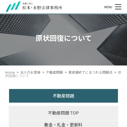
MENU
原状回復について
Home
>
法人のお客様
>
不動産問題
>
賃貸借終了にまつわる問題点
>
原
状回復について
不動産問題
不動産問題 TOP
敷金・礼金・更新料