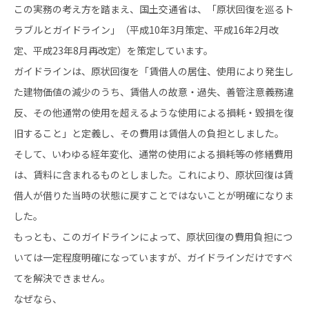
この実務の考え方を踏まえ、国土交通省は、「原状回復を巡るト
ラブルとガイドライン」（平成10年3月策定、平成16年2月改
定、平成23年8月再改定）を策定しています。
ガイドラインは、原状回復を「賃借人の居住、使用により発生し
た建物価値の減少のうち、賃借人の故意・過失、善管注意義務違
反、その他通常の使用を超えるような使用による損耗・毀損を復
旧すること」と定義し、その費用は賃借人の負担としました。
そして、いわゆる経年変化、通常の使用による損耗等の修繕費用
は、賃料に含まれるものとしました。これにより、原状回復は賃
借人が借りた当時の状態に戻すことではないことが明確になりま
した。
もっとも、このガイドラインによって、原状回復の費用負担につ
いては一定程度明確になっていますが、ガイドラインだけですべ
てを解決できません。
なぜなら、