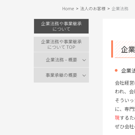
Home
>
法人のお客様
>
企業法務
企業法務や事業継承
について
企業法務や事業継承
について TOP
企
企業法務 – 概要
企業
事業承継の概要
会社経営
われ、会
そういっ
に、専門
現
するた
ぜひ会社