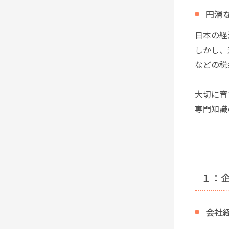
円滑
日本の経
しかし、
などの税
大切に育
専門知識
１：
会社