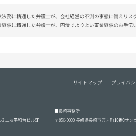
業法務に精通した弁護士が、会社経営の不測の事態に備えリス
業継承に精通した弁護士が、円滑でよりよい事業継承のお手伝
サイトマップ
プライバシ
■
長崎事務所
1-3 三友平和台ビル5F
〒850-0033 長崎県長崎市万才町10番3サン