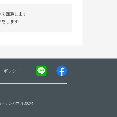
クを回避します
いをします
ーポリシー
ガーデン万才町 302号