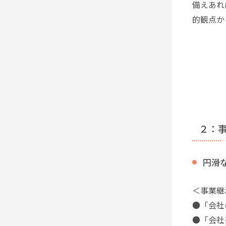
備えあれ
的観点か
２：
円滑
＜事業継
●「会社
●「会社