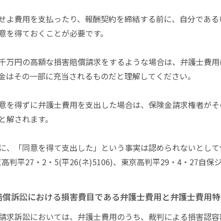
せよ費用を支払ったり、報酬契約を締結する前に、自分である
意を得ておくことが必要です。
千万円の高額な損害賠償請求をするような場合は、弁護士費用
金はその一部に充当されるものだと理解してください。
意を得ずに弁護士費用を支出した場合は、保険金請求権者がそ
と解されます。
に、「同意を得て支出した」という事実は認められないとして
高判平27・2・5(平26(ネ)5106)、東京高判平29・4・27自保ジ
賠償訴訟における損害費目である弁護士費用と弁護士費用特
請求訴訟においては、弁護士費用のうち、裁判による損害認容