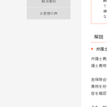
酬
解決事例
て
損
お客様の声
な
解説
弁護
弁護士費
護士費用
各保険会
費用を担
容を確認