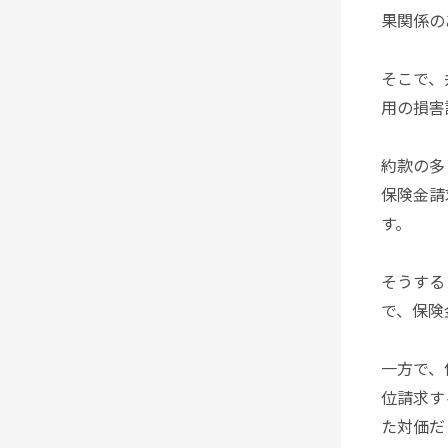
果関係の
そこで、
用の損害
約款の多
保険金請
す。
そうする
で、保険
一方で、
位請求す
た対価だ