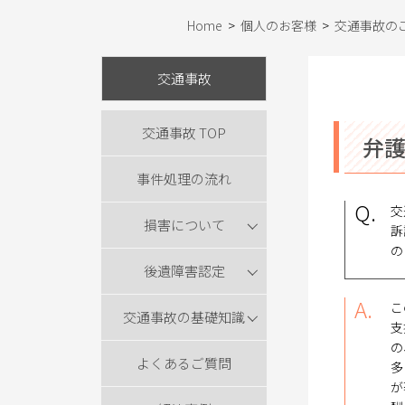
Home
>
個人のお客様
>
交通事故の
交通事故
交通事故 TOP
弁
事件処理の流れ
Q.
交
損害について
訴
の
後遺障害認定
A.
こ
交通事故の基礎知識
支
の
よくあるご質問
多
が