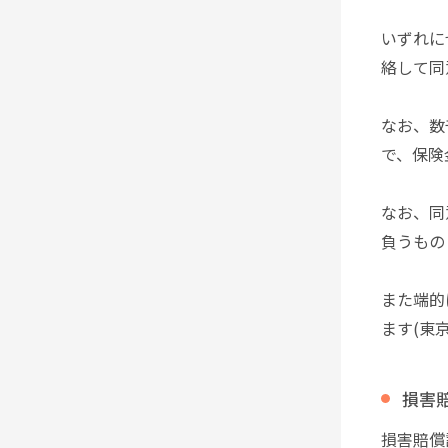
いずれに
絡して同
なお、数
で、保険
なお、同
負うもの
また端的
ます(東京
損害
損害賠償