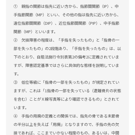
① 親指の関節は指先に近い方から、指節間関節（IP）、中
手指節関節（MP）といい、その他の指は指先に近い方から、
遠位指節間関節（DIP）、近位指節間関節（PIP）、中手指節
関節（MP）といいます。
② 欠損障害の程度は、「手指を失ったもの」と「指骨の一
部を失ったもの」の2段階あり、「手指を失ったもの」は、以
下のとおり、自賠法施行令別表第2の備考2に定義されていま
すが、障害認定基準ではさらに具体的な態様を説明していま
す。
③ 低位等級に「指骨の一部を失ったもの」が規定されてい
ますが、これは「1指骨の一部を失っている（遊離骨片の状態
を含む）ことがＸ線写真等により確認できるもの」とされて
います。
④ 手指の用廃の定義との関係では、指先の骨である末節骨
の半分以上を失えば「用廃」となりますので、手指の先の欠
損であれば、ここまでいかない程度のもの、あるいは、中間