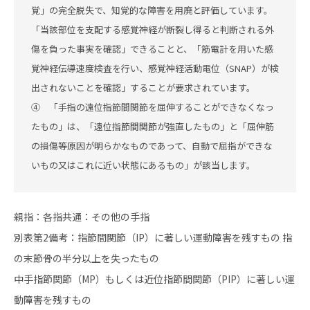
覚」の完全脱失で、知覚的な障害を用廃と評価しています。
「当該部位を支配する感覚神経が断裂し得ると判断される外
傷を負った事実を確認」できることと、「筋電計を用いた感
覚神経伝導速度検査を行い、感覚神経活動電位（SNAP）が検
出されないことを確認」することが要求されています。
④ 「手指の遠位指節間関節を屈伸することができなくなっ
たもの」は、「遠位指節間関節が強直したもの」と「屈伸筋
の損傷等原因が明らかなものであって、自動で屈指ができな
いもの又はこれに近い状態にあるもの」が該当します。
親指：各指共通：その他の手指
別表第2備考：指節間関節（IP）に著しい運動障害を残すもの 指
の末節骨の半分以上を失ったもの
中手指節関節（MP）もしくは近位指節間関節（PIP）に著しい運
動障害を残すもの