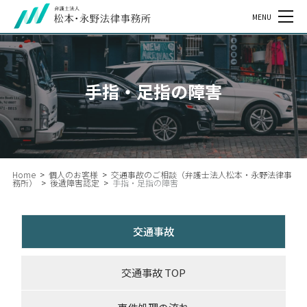
MENU
手指・足指の障害
Home
>
個人のお客様
>
交通事故のご相談（弁護士法人松本・永野法律事
務所）
>
後遺障害認定
>
手指・足指の障害
交通事故
交通事故 TOP