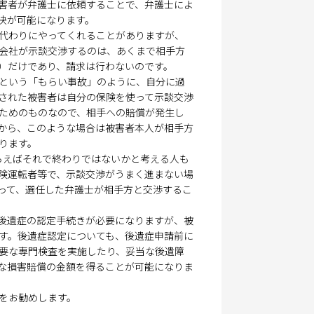
害者が弁護士に依頼することで、弁護士によ
決が可能になります。
代わりにやってくれることがありますが、
会社が示談交渉するのは、あくまで相手方
）だけであり、請求は行わないのです。
という「もらい事故」のように、自分に過
突された被害者は自分の保険を使って示談交渉
ためのものなので、相手への賠償が発生し
すから、このような場合は被害者本人が相手方
ります。
らえばそれで終わりではないかと考える人も
険運転者等で、示談交渉がうまく進まない場
って、選任した弁護士が相手方と交渉するこ
後遺症の認定手続きが必要になりますが、被
す。後遺症認定についても、後遺症申請前に
要な専門検査を実施したり、妥当な後遺障
な損害賠償の金額を得ることが可能になりま
をお勧めします。