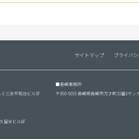
サイトマップ
プライバシ
■
長崎事務所
1-3 三友平和台ビル5F
〒850-0033 長崎県長崎市万才町10番3サン
ＴＫ久留米ビル6F