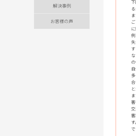
下
解決事例
る
ま
お客様の声
ご
に
例
失
す
な
の
自
多
合
と
ま
害
交
害
す
で