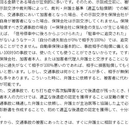
回る金額である場合が圧倒的に多いです。そのため、示談成立前に、被
示談交渉や裁判等によって、裁判・弁護士基準（適正な賠償額）での解
た、交通事故において加害者となった場合、その示談交渉を保険会社が
自身が被害者になった場合、保険会社は示談交渉してくれません。保険
賠償すべき交通事故の場合（＝保険会社に保険金の支払いが生じる場合
えば、「信号停車中に後ろからぶつけられた」「駐車中に追突された」
がないようなケース（自分の過失割合が0％で相手方100％）では、追
ることができません。自動車保険は基本的に、事故相手の賠償に備える
い100対0の事故では、使いたくても使うことができないからです。で
保険会社、加害者本人、または加害者代理人弁護士と交渉することにな
分に過失がなくて相手が100％悪いのであれば、相手に損害賠償しても
いと思います。しかし、交通事故は何かとトラブルが多く、相手が無保
も多々あります。こういった時に、弁護士に依頼すると、被害者に代わ
が可能です。
た、交通事故で、むち打ち症や高次脳障害などで後遺症が残ったとき、
者本人の力だけでは、適正な後遺症の認定を獲得することは至難の業で
通事故に精通した弁護士に依頼し、弁護士が主治医等と協議した上で必
診断書を作成することで、初めて適正な後遺症の認定を獲得して、十分
。
すから、交通事故の被害にあったときは、すぐに弁護士に相談すること