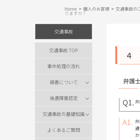
Home
>
個人のお客様
>
交通事故の
りますか？
交通事故
交通事故 TOP
４
事件処理の流れ
弁護
損害について
後遺障害認定
Q1.
弁
交通事故の基礎知識
A1.
弁
通
よくあるご質問
か