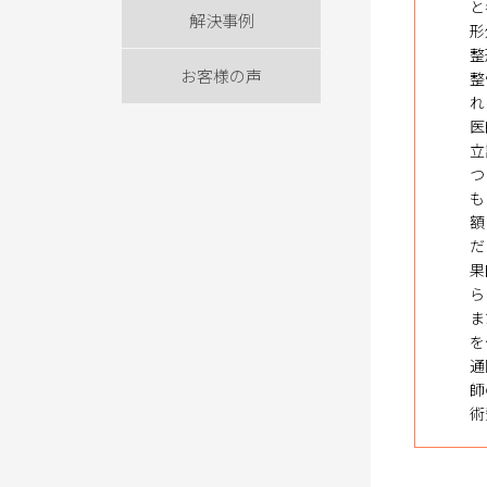
と
解決事例
形
整
お客様の声
整
れ
医
立
つ
も
額
だ
果
ら
ま
を
通
師
術