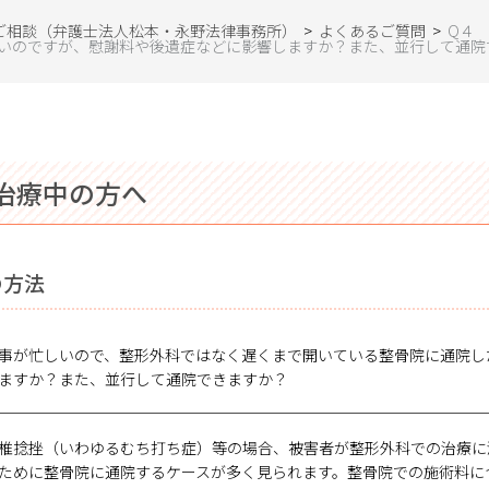
ご相談（弁護士法人松本・永野法律事務所）
>
よくあるご質問
>
Q４
いのですが、慰謝料や後遺症などに影響しますか？また、並行して通院
治療中の方へ
の方法
事が忙しいので、整形外科ではなく遅くまで開いている整骨院に通院し
ますか？また、並行して通院できますか？
椎捻挫（いわゆるむち打ち症）等の場合、被害者が整形外科での治療に
ために整骨院に通院するケースが多く見られます。整骨院での施術料に