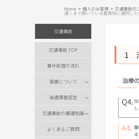
Home
>
個人のお客様
>
交通事故の
遅くまで開いている整骨院に通院した
交通事故
交通事故 TOP
1 
事件処理の流れ
治療
損害について
後遺障害認定
Q4.
仕
し
交通事故の基礎知識
A4.
頚
よくあるご質問
る