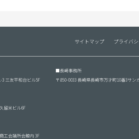
サイトマップ
プライバシ
■
長崎事務所
1-3 三友平和台ビル5F
〒850-0033 長崎県長崎市万才町10番3サン
ＴＫ久留米ビル6F
朝倉商工会議所会館内 3F