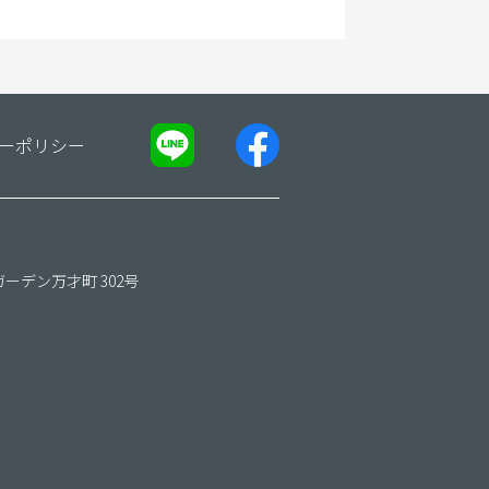
ーポリシー
ガーデン万才町 302号