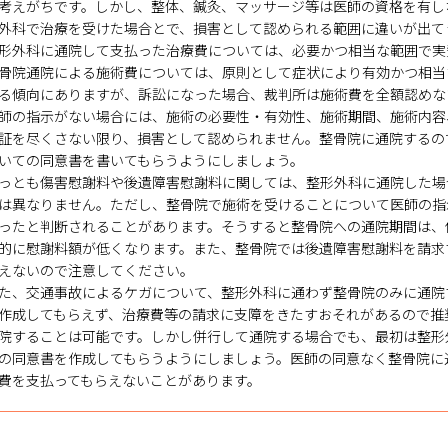
考えがちです。しかし、整体、鍼灸、マッサージ等は医師の資格を有し
外科で治療を受けた場合とで、損害として認められる範囲に違いが出て
形外科に通院して支払った治療費については、必要かつ相当な範囲で実
骨院通院による施術費については、原則として症状により有効かつ相当
る傾向にありますが、訴訟になった場合、裁判所は施術費を全額認めな
師の指示がない場合には、施術の必要性・有効性、施術期間、施術内容
証を尽くさない限り、損害として認められません。整骨院に通院するの
いての同意書を書いてもらうようにしましょう。
っとも傷害慰謝料や後遺障害慰謝料に関しては、整形外科に通院した場
は異なりません。ただし、整骨院で施術を受けることについて医師の指
ったと判断されることがあります。そうすると整骨院への通院期間は、
的に慰謝料額が低くなります。また、整骨院では後遺障害慰謝料を請求
えないので注意してください。
た、交通事故によるケガについて、整形外科に通わず整骨院のみに通院
作成してもらえず、治療費等の請求に支障をきたすおそれがあるので推
院することは可能です。しかし併行して通院する場合でも、最初は整形
の同意書を作成してもらうようにしましょう。医師の同意なく整骨院に
費を支払ってもらえないことがあります。