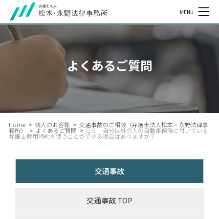
MENU
よくあるご質問
Home
>
個人のお客様
>
交通事故のご相談（弁護士法人松本・永野法律事
務所）
>
よくあるご質問
>
Q５ 自分以外の人の自動車保険に付いている
弁護士費用特約を使うことができる場合はありますか？
交通事故
交通事故 TOP