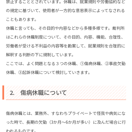
禁止することとされています。休職は、就業規則や労働協約など
の規定に基づいて、使用者が一方的な意思表示によってなされる
こともあります。
休職と言っても、その目的や内容などから多種多様です。裁判所
はこれらの休職制度について、その目的、内容、機能、合理性、
労働者が受ける不利益の内容等を勘案して、就業規則を合理的に
解釈する判断の下に規制しています。
ここでは、よく問題となる３つの休職、①傷病休職、②事故欠勤
休職、③起訴休職について検討していきます。
2. 傷病休職について
傷病休職とは、業務外、すなわちプライベートで怪我や病気にな
った時で、長期の欠勤（3か月～6か月が多い）に及んだ場合に行
われるものです。