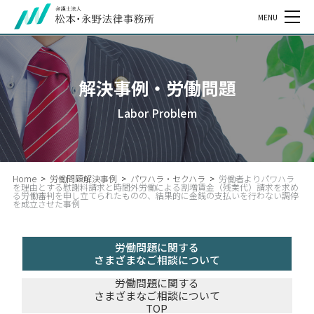
MENU
解決事例・労働問題
Labor Problem
Home
>
労働問題解決事例
>
パワハラ・セクハラ
>
労働者よりパワハラ
を理由とする慰謝料請求と時間外労働による割増賃金（残業代）請求を求め
る労働審判を申し立てられたものの、結果的に金銭の支払いを行わない調停
を成立させた事例
労働問題に関する
さまざまなご相談について
労働問題に関する
さまざまなご相談について
TOP