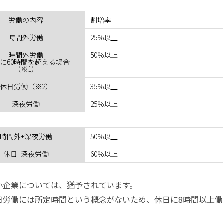
労働の内容
割増率
時間外労働
25％以上
時間外労働
50％以上
月に60時間を超える場合
（※1）
休日労働（※2）
35％以上
深夜労働
25％以上
時間外+深夜労働
50％以上
休日+深夜労働
60％以上
小企業については、猶予されています。
日労働には所定時間という概念がないため、休日に8時間以上