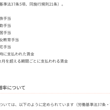
基準法37条5項、同施行規則21条）。
族手当
勤手当
居手当
女教育手当
宅手当
時に支払われた賃金
カ月を超える期間ごとに支払われる賃金
割増率について
ついては、以下のように定められています（労働基準法37条