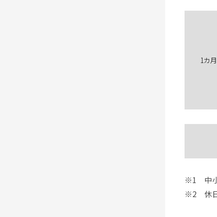
1カ
※1 中
※2 休