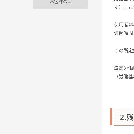
お客様の声
す）。こ
使用者は
労働時間
この所定
法定労働
（労働基
2.