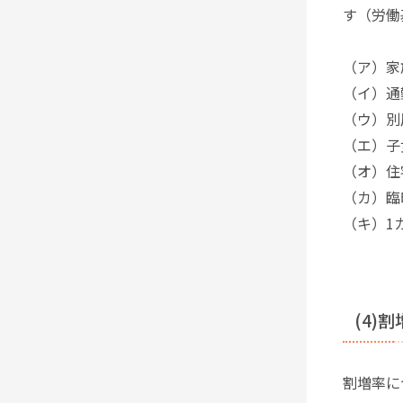
す（労働
（ア）家
（イ）通
（ウ）別
（エ）子
（オ）住
（カ）臨
（キ）1
(4)
割増率に