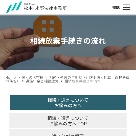
MENU
相続放棄手続きの流れ
Home
>
個人のお客様
>
相続・遺言のご相談（弁護士法人松本・永野法律
事務所）
>
遺族年金と相続放棄
>
相続放棄手続きの流れ
相続・遺言について
お悩みの方へ
相続・遺言について
お悩みの方へ TOP