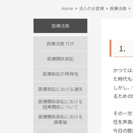
Home
>
法人のお客様
>
医療法務
>
医療法務
医療法務 TOP
1.
医療関係訴訟
かつては
医療訴訟の特殊性
た時代も
しかし、
医療訴訟における過失
るための
医療関係訴訟における
因果関係について
その一方
医療関係訴訟における
任を声高
損害論
今日の医