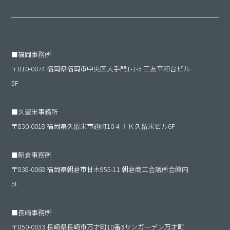
■
福岡事務所
〒810-0074 福岡県福岡市中央区大手門1-1-3 三友平和台ビル
5F
■
久留米事務所
〒830-0018 福岡県久留米市通町10-4 ＴＫ久留米ビル6F
■
朝倉事務所
〒838-0068 福岡県朝倉市甘木955-11 朝倉商工会議所会館内
3F
■
長崎事務所
〒850-0033 長崎県長崎市万才町10番3サンガーデン万才町