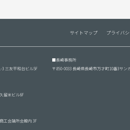
サイトマップ
プライバシ
■
長崎事務所
1-3 三友平和台ビル5F
〒850-0033 長崎県長崎市万才町10番3サン
ＴＫ久留米ビル6F
朝倉商工会議所会館内 3F