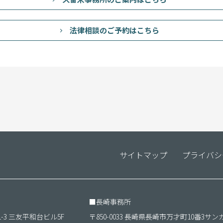
法律相談のご予約はこちら
サイトマップ
プライバシ
■
長崎事務所
1-3 三友平和台ビル5F
〒850-0033 長崎県長崎市万才町10番3サン