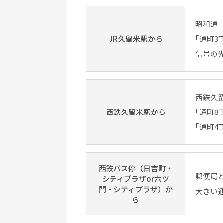
昭和通
JR久留米駅から
｢通町3
信号の
西鉄久
西鉄久留米駅から
｢通町8
｢通町4
西鉄バス停（日吉町・
郵便局
シティプラザor六ツ
門・シティプラザ）か
大きい
ら