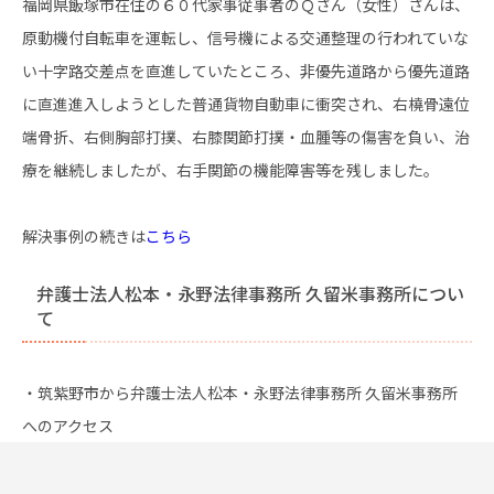
福岡県飯塚市在住の６０代家事従事者のＱさん（女性）さんは、
原動機付自転車を運転し、信号機による交通整理の行われていな
い十字路交差点を直進していたところ、非優先道路から優先道路
に直進進入しようとした普通貨物自動車に衝突され、右橈骨遠位
端骨折、右側胸部打撲、右膝関節打撲・血腫等の傷害を負い、治
療を継続しましたが、右手関節の機能障害等を残しました。
解決事例の続きは
こちら
弁護士法人松本・永野法律事務所 久留米事務所につい
て
・筑紫野市から弁護士法人松本・永野法律事務所 久留米事務所
へのアクセス