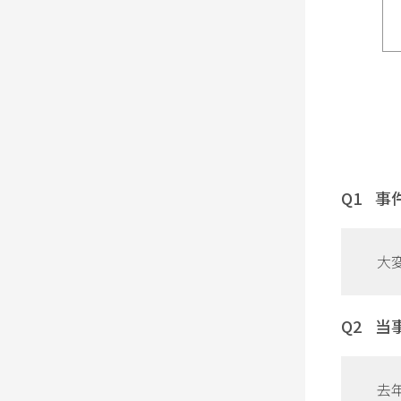
事
大
当
去