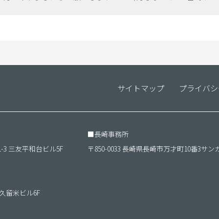
サイトマップ
プライバシ
■
長崎事務所
1-3 三友平和台ビル5F
〒850-0033 長崎県長崎市万才町10番3サン
ＴＫ久留米ビル6F