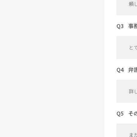
頼
事
と
弁
詳
そ
ま