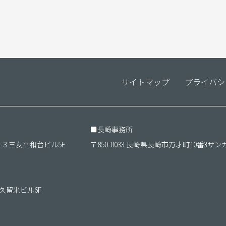
サイトマップ
プライバシ
■
長崎事務所
1-3 三友平和台ビル5F
〒850-0033 長崎県長崎市万才町10番3サン
ＴＫ久留米ビル6F