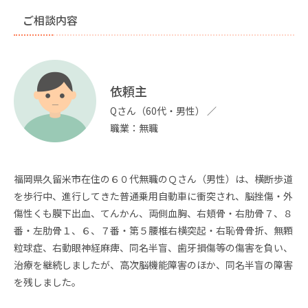
ご相談内容
依頼主
Qさん（60代・男性） ／
職業：無職
福岡県久留米市在住の６０代無職のＱさん（男性）は、横断歩道
を歩行中、進行してきた普通乗用自動車に衝突され、脳挫傷・外
傷性くも膜下出血、てんかん、両側血胸、右頬骨・右肋骨７、８
番・左肋骨１、６、７番・第５腰椎右横突起・右恥骨骨折、無顆
粒球症、右動眼神経麻痺、同名半盲、歯牙損傷等の傷害を負い、
治療を継続しましたが、高次脳機能障害のほか、同名半盲の障害
を残しました。