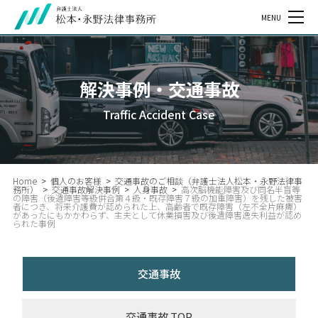
MENU
解決事例・交通事故
Traffic Accident Case
Home
>
個人のお客様
>
交通事故のご相談（弁護士法人松本・永野法律事
務所）
>
交通事故解決事例
>
人身事故
>
高次脳機能障害及び同名半盲等
の障害（後遺障害等級併合第４級・既存障害７級の加重障害）を残した被害
者につき、将来介護費が認められた上、高齢者で既存障害（左不全片麻痺）
があったにもかかわらず、主夫として休業損害及び後遺障害逸失利益が認め
られた事例
交通事故
交通事故 TOP