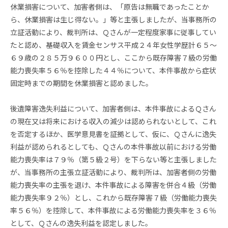
休業損害について、加害者側は、「原告は無職であったことか
ら、休業損害は生じ得ない。」等と主張しましたが、当事務所の
立証活動により、裁判所は、Ｑさんが一定程度家事に従事してい
たと認め、基礎収入を賃金センサス平成２４年女性学歴計６５～
６９歳の２８５万９６００円とし、ここから既存障害７級の労働
能力喪失率５６％を控除した４４％について、本件事故から症状
固定時までの期間を休業損害と認めました。
後遺障害逸失利益について、加害者側は、本件事故によるＱさん
の現在又は将来における収入の減少は認められないとして、これ
を否定するほか、医学意見書を証拠として、仮に、Ｑさんに逸失
利益が認められるとしても、Ｑさんの本件事故以前における労働
能力喪失率は７９％（第５級２号）を下らない等と主張しました
が、当事務所の主張立証活動により、裁判所は、加害者側の労働
能力喪失率の主張を退け、本件事故による障害を併合４級（労働
能力喪失率９２％）とし、これから既存障害７級（労働能力喪失
率５６％）を控除して、本件事故による労働能力喪失率を３６％
として、Ｑさんの逸失利益を認定しました。