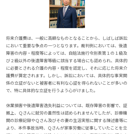
将来介護費は、一般に高額なものとなることから、しばしば訴訟
において重要な争点の一つとなります。裁判例においては、後遺
障害の内容・程度等によっては、自賠法施行令別表第１の１級及
び２級以外の後遺障害等級に該当する場合にも認められ、具体的
に必要とされる介護の内容・程度を認定し、それに応じた将来介
護費が算定されます。しかし、訴訟においては、具体的な事実関
係の立証がないと被害者に有利な心証を得られないことが多いの
で、特に具体的な立証を行うよう心がけました。
休業損害や後遺障害逸失利益については、既存障害の影響で、証
拠上、Ｑさんに就労の蓋然性は認められませんでしたが、診療機
関の診療記録やＱさん及びその妻の生活実態に関する陳述書等に
より、本件事故当時、Ｑさんが家事労働に従事していたことを立