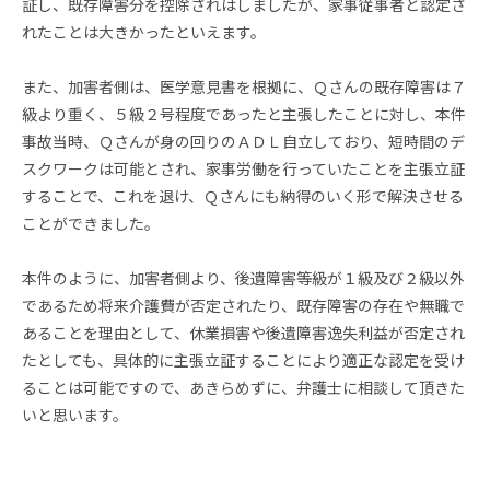
証し、既存障害分を控除されはしましたが、家事従事者と認定さ
れたことは大きかったといえます。
また、加害者側は、医学意見書を根拠に、Ｑさんの既存障害は７
級より重く、５級２号程度であったと主張したことに対し、本件
事故当時、Ｑさんが身の回りのＡＤＬ自立しており、短時間のデ
スクワークは可能とされ、家事労働を行っていたことを主張立証
することで、これを退け、Ｑさんにも納得のいく形で解決させる
ことができました。
本件のように、加害者側より、後遺障害等級が１級及び２級以外
であるため将来介護費が否定されたり、既存障害の存在や無職で
あることを理由として、休業損害や後遺障害逸失利益が否定され
たとしても、具体的に主張立証することにより適正な認定を受け
ることは可能ですので、あきらめずに、弁護士に相談して頂きた
いと思います。