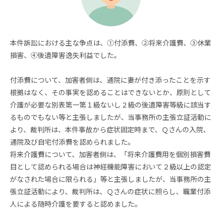
本件訴訟における主な争点は、①付添費、②将来介護費、③休業
損害、④後遺障害逸失利益でした。
付添費について、加害者側は、通院に妻が付き添ったことを示す
根拠はなく、その事実を認めることはできないとか、原則として
介護が必要な別表第一第１級ないし２級の後遺障害等級に該当す
るものでもない等と主張しましたが、当事務所の主張立証活動に
より、裁判所は、本件事故から症状固定時まで、Ｑさんの入院、
通院及び自宅付添費を認められました。
将来介護費について、加害者側は、「将来介護費用を個別損害費
目として認められる場合は神経機能障害において２級以上の認定
がなされた場合に限られる」等と主張しましたが、当事務所の主
張立証活動により、裁判所は、Ｑさんの症状に照らし、職業付添
人による随時介護を要すると認めました。